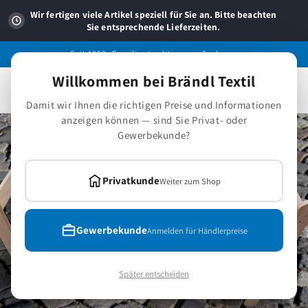
Direkt
zum
Wir fertigen viele Artikel speziell für Sie an. Bitte beachten
Inhalt
Sie entsprechende Lieferzeiten.
Seit 1953 -Familientradition aus Sachsen.
Willkommen bei Brändl Textil
Warenkorb
Damit wir Ihnen die richtigen Preise und Informationen
anzeigen können — sind Sie Privat- oder
Gewerbekunde?
Privatkunde
Weiter zum Shop
Gewerbekunde
Anmelden für Händlerpreise
Später entscheiden