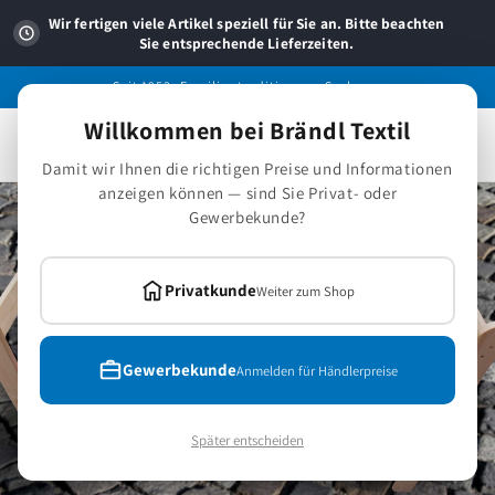
Direkt
zum
Wir fertigen viele Artikel speziell für Sie an. Bitte beachten
Inhalt
Sie entsprechende Lieferzeiten.
Seit 1953 -Familientradition aus Sachsen.
Willkommen bei Brändl Textil
Warenkorb
Damit wir Ihnen die richtigen Preise und Informationen
anzeigen können — sind Sie Privat- oder
Gewerbekunde?
Privatkunde
Weiter zum Shop
Gewerbekunde
Anmelden für Händlerpreise
Später entscheiden