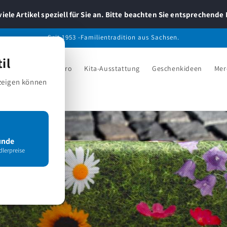
viele Artikel speziell für Sie an. Bitte beachten Sie entsprechende 
Seit 1953 -Familientradition aus Sachsen.
il
lege
Hotel & Gastro
Kita-Ausstattung
Geschenkideen
Mer
nzeigen können
unde
lerpreise