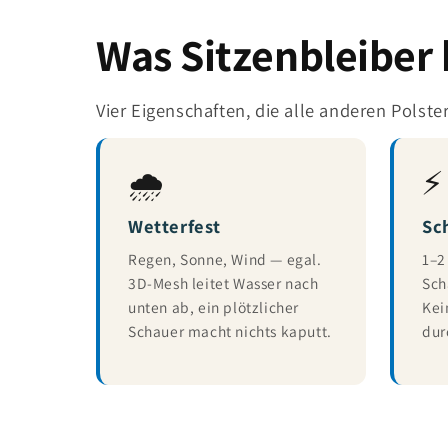
Was Sitzenbleiber
Vier Eigenschaften, die alle anderen Polste
🌧️
⚡
Wetterfest
Sc
Regen, Sonne, Wind — egal.
1–2
3D-Mesh leitet Wasser nach
Sch
unten ab, ein plötzlicher
Kei
Schauer macht nichts kaputt.
dur