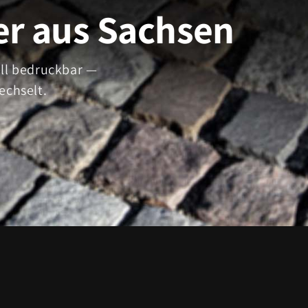
er aus Sachsen
ell bedruckbar —
echselt.