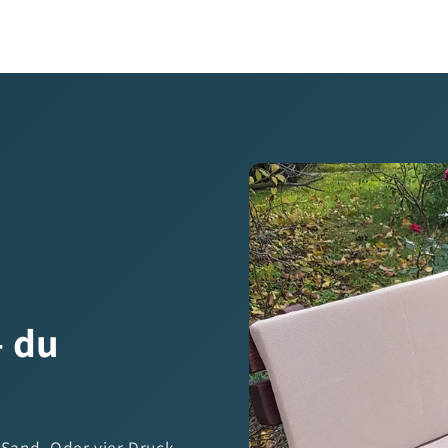
— du
 Sand. Oder vier Druck-