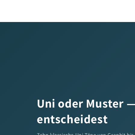
Uni oder Muster 
entscheidest
Zehn klassische Uni-Töne von Graphit bis