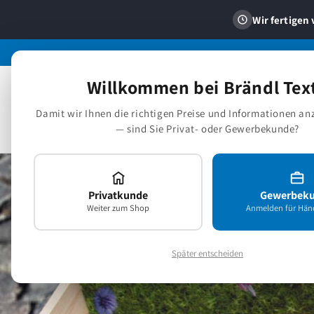
Direkt
zum
Wir fertigen 
Inhalt
Willkommen bei Brändl Text
Heimtextilien
Pf
Damit wir Ihnen die richtigen Preise und Informationen a
Sonderposten
— sind Sie Privat- oder Gewerbekunde?
Privatkunde
Gewerbek
Weiter zum Shop
Anmelden für Händ
Später entscheiden