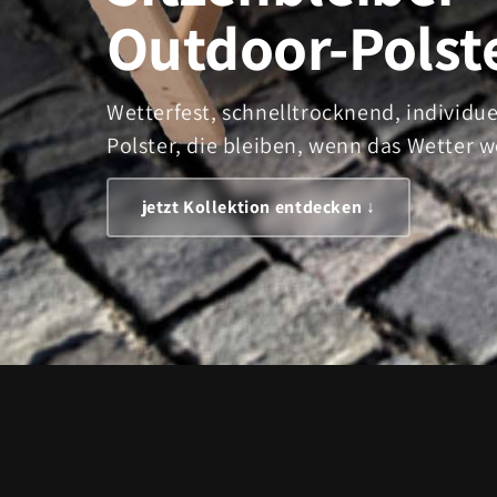
Outdoor-Polst
Wetterfest, schnelltrocknend, individu
Polster, die bleiben, wenn das Wetter w
jetzt Kollektion entdecken ↓