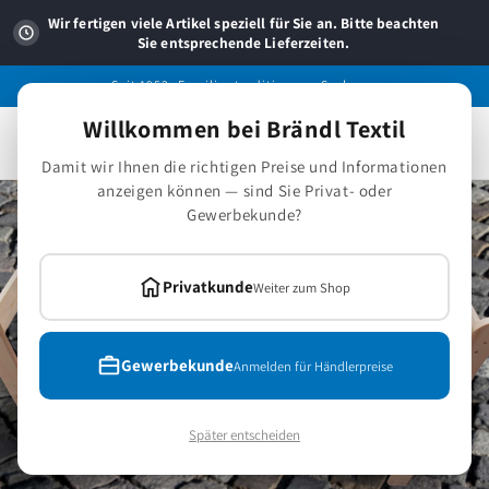
Direkt
zum
Wir fertigen viele Artikel speziell für Sie an. Bitte beachten
Inhalt
Sie entsprechende Lieferzeiten.
Seit 1953 -Familientradition aus Sachsen.
Willkommen bei Brändl Textil
Warenkorb
Damit wir Ihnen die richtigen Preise und Informationen
anzeigen können — sind Sie Privat- oder
Gewerbekunde?
Privatkunde
Weiter zum Shop
Gewerbekunde
Anmelden für Händlerpreise
Später entscheiden