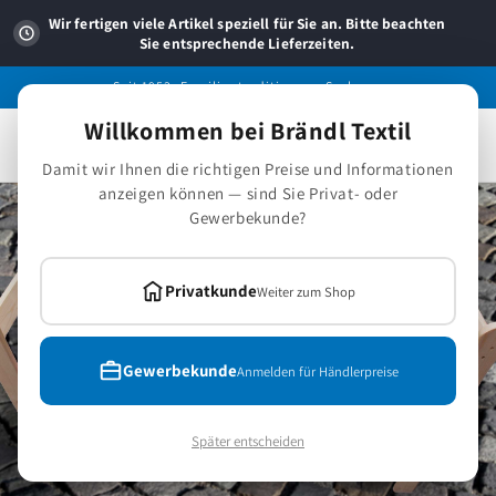
Direkt
zum
Wir fertigen viele Artikel speziell für Sie an. Bitte beachten
Inhalt
Sie entsprechende Lieferzeiten.
Seit 1953 -Familientradition aus Sachsen.
Willkommen bei Brändl Textil
Warenkorb
Damit wir Ihnen die richtigen Preise und Informationen
anzeigen können — sind Sie Privat- oder
Gewerbekunde?
Privatkunde
Weiter zum Shop
Gewerbekunde
Anmelden für Händlerpreise
Später entscheiden