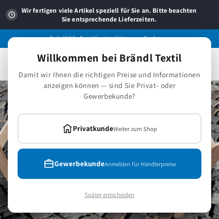
Direkt
zum
Wir fertigen viele Artikel speziell für Sie an. Bitte beachten
Inhalt
Sie entsprechende Lieferzeiten.
Seit 1953 -Familientradition aus Sachsen.
Willkommen bei Brändl Textil
Warenkorb
Damit wir Ihnen die richtigen Preise und Informationen
anzeigen können — sind Sie Privat- oder
Gewerbekunde?
Privatkunde
Weiter zum Shop
Gewerbekunde
Anmelden für Händlerpreise
Später entscheiden