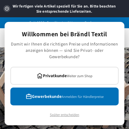
Direkt
zum
Wir fertigen viele Artikel speziell für Sie an. Bitte beachten
Inhalt
Sie entsprechende Lieferzeiten.
Seit 1953 -Familientradition aus Sachsen.
Willkommen bei Brändl Textil
Warenkorb
Damit wir Ihnen die richtigen Preise und Informationen
anzeigen können — sind Sie Privat- oder
Gewerbekunde?
Privatkunde
Weiter zum Shop
Gewerbekunde
Anmelden für Händlerpreise
Später entscheiden