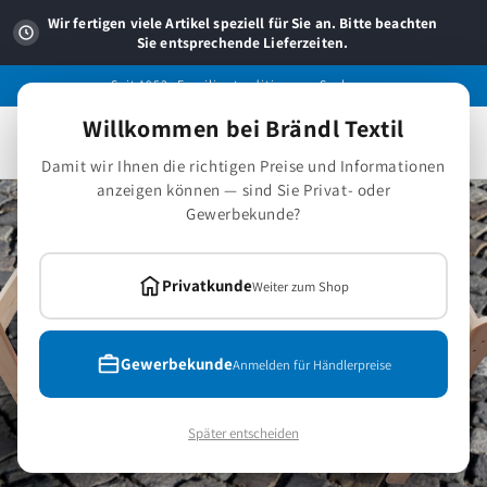
Direkt
zum
Wir fertigen viele Artikel speziell für Sie an. Bitte beachten
Inhalt
Sie entsprechende Lieferzeiten.
Seit 1953 -Familientradition aus Sachsen.
Willkommen bei Brändl Textil
Warenkorb
Damit wir Ihnen die richtigen Preise und Informationen
anzeigen können — sind Sie Privat- oder
Gewerbekunde?
Privatkunde
Weiter zum Shop
Gewerbekunde
Anmelden für Händlerpreise
Später entscheiden