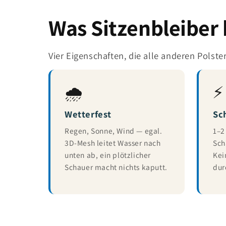
Was Sitzenbleiber
Vier Eigenschaften, die alle anderen Polste
🌧️
⚡
Wetterfest
Sc
Regen, Sonne, Wind — egal.
1–2
3D-Mesh leitet Wasser nach
Sch
unten ab, ein plötzlicher
Kei
Schauer macht nichts kaputt.
dur