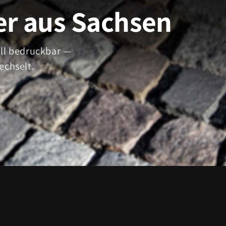
er aus Sachsen
ell bedruckbar —
echselt.