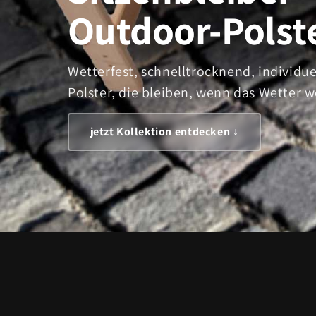
Outdoor-Polst
Wetterfest, schnelltrocknend, individu
Polster, die bleiben, wenn das Wetter w
jetzt Kollektion entdecken ↓