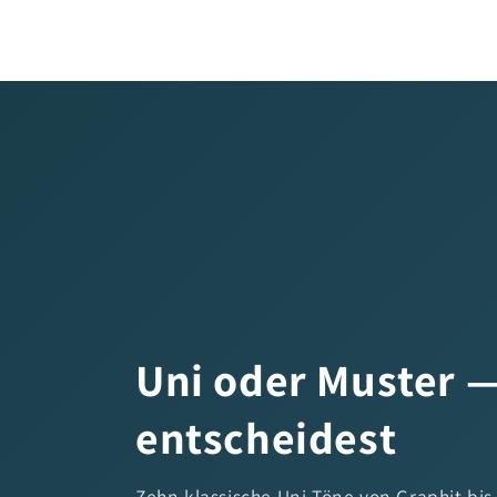
Uni oder Muster 
entscheidest
Zehn klassische Uni-Töne von Graphit bis