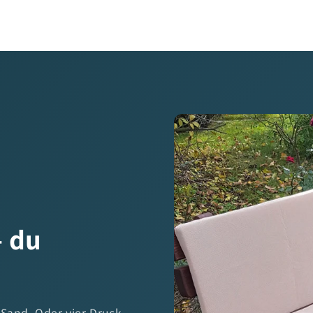
— du
 Sand. Oder vier Druck-