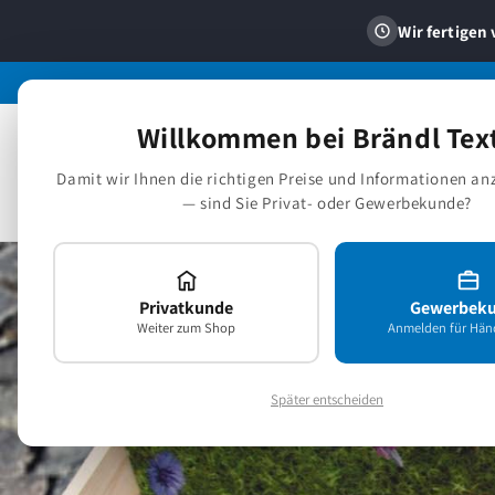
Direkt
zum
Wir fertigen 
Inhalt
Willkommen bei Brändl Text
Heimtextilien
Pf
Damit wir Ihnen die richtigen Preise und Informationen a
Sonderposten
— sind Sie Privat- oder Gewerbekunde?
Privatkunde
Gewerbek
Weiter zum Shop
Anmelden für Händ
Später entscheiden