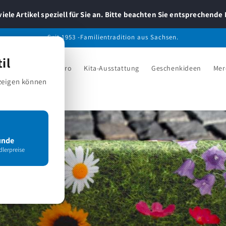
viele Artikel speziell für Sie an. Bitte beachten Sie entsprechende 
Seit 1953 -Familientradition aus Sachsen.
il
lege
Hotel & Gastro
Kita-Ausstattung
Geschenkideen
Mer
nzeigen können
unde
lerpreise